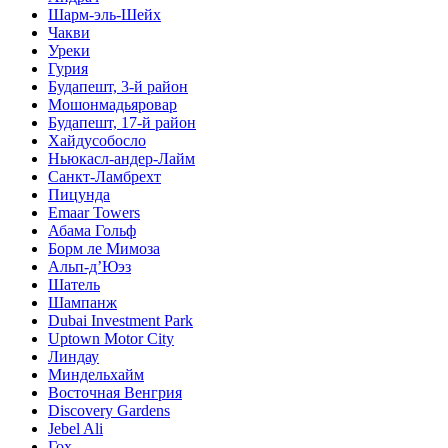
Шарм-эль-Шейх
Чакви
Уреки
Гурия
Будапешт, 3-й район
Мошонмадьяровар
Будапешт, 17-й район
Хайдусобосло
Ньюкасл-андер-Лайм
Санкт-Ламбрехт
Пицунда
Emaar Towers
Абама Гольф
Борм ле Мимоза
Альп-д’Юэз
Шатель
Шампанж
Dubai Investment Park
Uptown Motor City
Линдау
Миндельхайм
Восточная Венгрия
Discovery Gardens
Jebel Ali
Гох