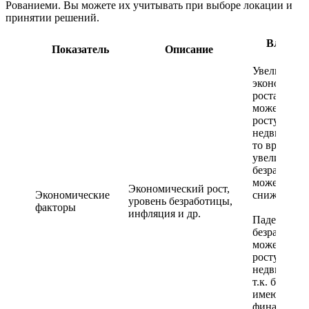
Рованиеми. Вы можете их учитывать при выборе локации и
принятии решений.
Влияние
Показатель
Описание
спрос
Увеличение
экономичес
роста в стр
может прив
росту спрос
недвижимос
то время ка
увеличение
безработиц
может прив
Экономический рост,
Экономические
снижению с
уровень безработицы,
факторы
инфляция и др.
Падение ур
безработиц
может прив
росту спрос
недвижимос
т.к. больше
имеют
финансову