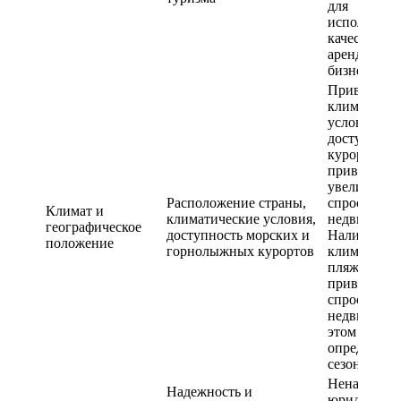
для
использова
качестве
арендного
бизнеса
Привлекате
климатичес
условия и
доступност
курортов м
привести к
увеличени
Расположение страны,
спроса на
Климат и
климатические условия,
недвижимос
географическое
доступность морских и
Наличие тё
положение
горнолыжных курортов
климата и
пляжей мож
привести к 
спроса на
недвижимос
этом регион
определенн
сезоне
Ненадежна
Надежность и
юридическа