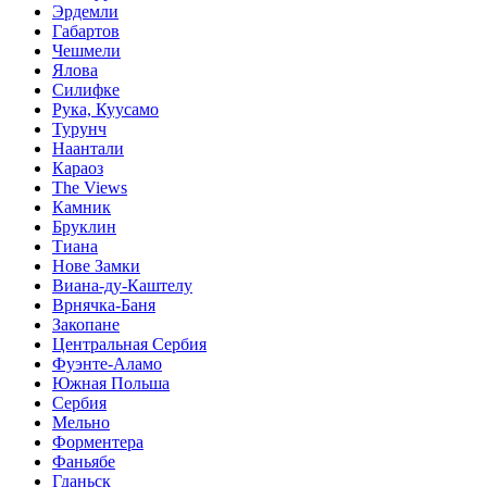
Эрдемли
Габартов
Чешмели
Ялова
Силифке
Рука, Куусамо
Турунч
Наантали
Караоз
The Views
Камник
Бруклин
Тиана
Нове Замки
Виана-ду-Каштелу
Врнячка-Баня
Закопане
Центральная Сербия
Фуэнте-Аламо
Южная Польша
Сербия
Мельно
Форментера
Фаньябе
Гданьск