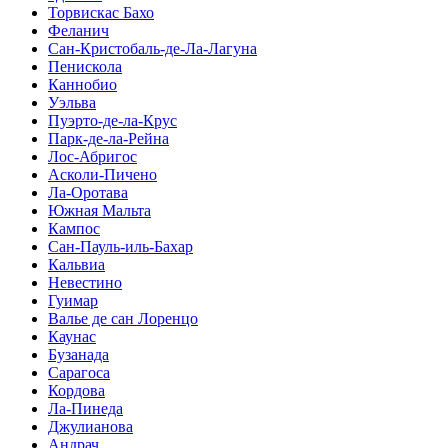
Торвискас Бахо
Феланич
Сан-Кристобаль-де-Ла-Лагуна
Пенискола
Каннобио
Уэльва
Пуэрто-де-ла-Крус
Парк-де-ла-Рейна
Лос-Абригос
Асколи-Пичено
Ла-Оротава
Южная Мальта
Кампос
Сан-Пауль-иль-Бахар
Кальвиа
Невестино
Гуимар
Валье де сан Лоренцо
Каунас
Бузанада
Сарагоса
Кордова
Ла-Пинеда
Джулианова
Андрач