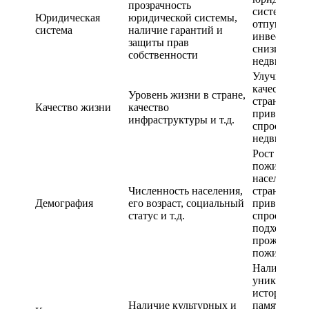
прозрачность
система мо
Юридическая
юридической системы,
отпугнуть
система
наличие гарантий и
инвесторов
защиты прав
снизить спр
собственности
недвижимо
Улучшение
качества жи
Уровень жизни в стране,
стране мож
Качество жизни
качество
привести к 
инфраструктуры и т.д.
спроса на
недвижимо
Рост числе
пожилого
населения в
Численность населения,
стране мож
Демография
его возраст, социальный
привести к 
статус и т.д.
спроса на ж
подходящее
проживани
пожилых л
Наличие
уникальны
историческ
Наличие культурных и
памятников