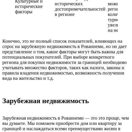
Культурные и
исторических
может прив
исторические
достопримечательностей
региону бо
факторы
в регионе
количество
туристов и
увеличить 
на недвижи
Конечно, это не полный список показателей, влияющих на
спрос на зарубежную недвижимость в Рованиеми, но он дает
представление о том, какие факторы могут быть важны для
потенциальных покупателей. При выборе конкретного
региона для покупки недвижимости за границей необходимо
учитывать множество факторов, таких как налоги, законы и
правила владения недвижимостью, возможность получения
вида на жительство и т.д.
Зарубежная недвижимость
Зарубежная недвижимость в Рованиеми — это это проще, чем
вы думаете. Мы поможем приобрести дом или квартиру за
границей и наслаждаться всеми преимуществами жизни в